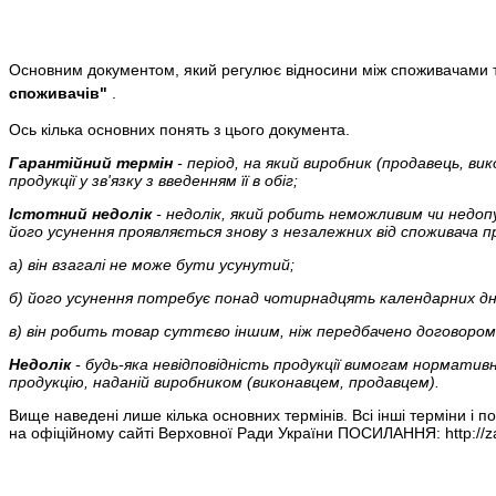
Основним документом, який регулює відносини між споживачами тов
споживачів"
.
Ось кілька основних понять з цього документа.
Гарантійний термін
- період, на який виробник (продавець, в
продукції у зв'язку з введенням її в обіг;
Істотний недолік
- недолік, який робить неможливим чи недопу
його усунення проявляється знову з незалежних від споживача пр
а) він взагалі не може бути усунутий;
б) його усунення потребує понад чотирнадцять календарних дн
в) він робить товар суттєво іншим, ніж передбачено договором
Недолік
- будь-яка невідповідність продукції вимогам норматив
продукцію, наданій виробником (виконавцем, продавцем).
Вище наведені лише кілька основних термінів. Всі інші терміни і
на офіційному сайті Верховної Ради України ПОСИЛАННЯ: http://z