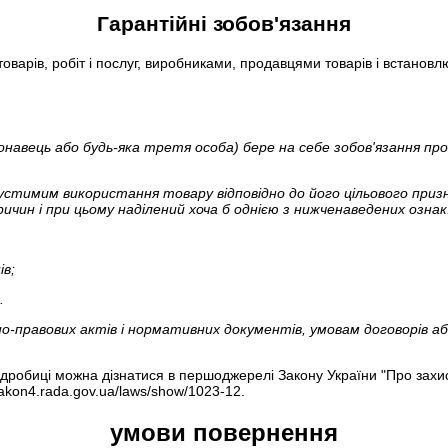
Гарантійні зобов'язання
арів, робіт і послуг, виробниками, продавцями товарів і встановл
иконавець або будь-яка третя особа) бере на себе зобов'язання пр
стимим використання товару відповідно до його цільового призна
ичин і при цьому наділений хоча б однією з нижченаведених ознак
ів;
.
но-правових актів і нормативних документів, умовам договорів аб
 подробиці можна дізнатися в першоджерелі Закону України "Про за
akon4.rada.gov.ua/laws/show/1023-12.
умови повернення