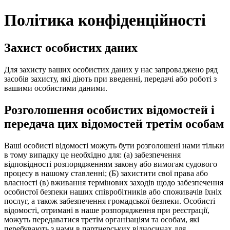
Політика конфіденційності
Захист особистих даних
Для захисту ваших особистих даних у нас запроваджено ряд
засобів захисту, які діють при введенні, передачі або роботі з
вашими особистими даними.
Розголошення особистих відомостей і
передача цих відомостей третім особам
Ваші особисті відомості можуть бути розголошені нами тільки
в тому випадку це необхідно для: (а) забезпечення
відповідності розпорядженням закону або вимогам судового
процесу в нашому ставленні; (Б) захистити свої права або
власності (в) вживання термінових заходів щодо забезпечення
особистої безпеки наших співробітників або споживачів їхніх
послуг, а також забезпечення громадської безпеки. Особисті
відомості, отримані в наше розпорядження при реєстрації,
можуть передаватися третім організаціям та особам, які
перебувають з нами в партнерських відносинах для