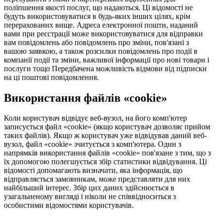
поліпшення якості послуг, що надаються. Ці відомості не
будуть використовуватися в будь-яких інших цілях, крім
перерахованих вище. Адреса електронної пошти, наданий
вами при реєстрації може використовуватися для відправки
вам повідомлень або повідомлень про зміни, пов'язані з
вашою заявкою, а також розсилки повідомлень про події в
компанії події та зміни, важливої ​​інформації про нові товари і
послуги тощо Передбачена можливість відмови від підписки
на ці поштові повідомлення.
Використання файлів «cookie»
Коли користувач відвідує веб-вузол, на його комп'ютер
записується файл «cookie» (якщо користувач дозволяє прийом
таких файлів). Якщо ж користувач уже відвідував даний веб-
вузол, файл «cookie» зчитується з комп'ютера. Один з
напрямків використання файлів «cookie» пов'язане з тим, що з
їх допомогою полегшується збір статистики відвідування. Ці
відомості допомагають визначати, яка інформація, що
відправляється замовникам, може представляти для них
найбільший інтерес. Збір цих даних здійснюється в
узагальненому вигляді і ніколи не співвідноситься з
особистими відомостями користувачів.